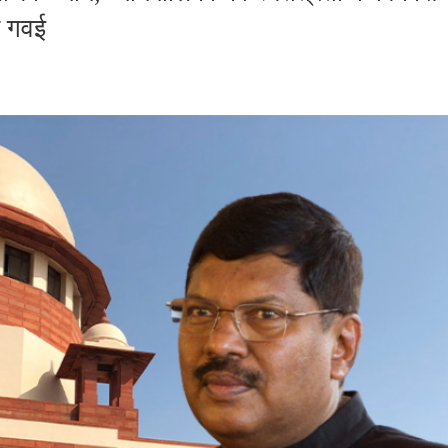
र गवई