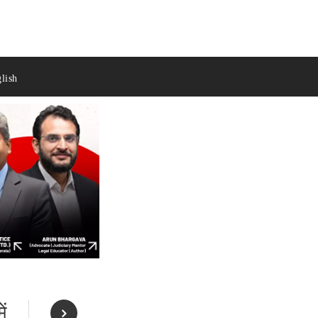
lish
ं