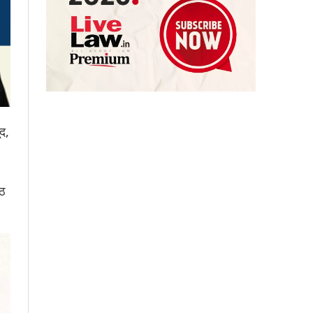
द,
ीठ