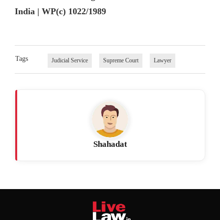
India | WP(c) 1022/1989
Tags
Judicial Service
Supreme Court
Lawyer
Shahadat