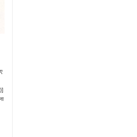
ाए
)]
ना