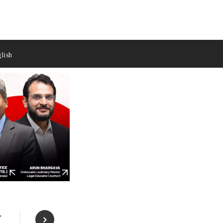
lish
ी