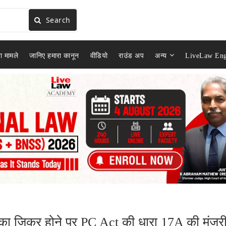
Search
ा मामले
जानिए हमारा कानून
वीडियो
राउंड अप
अन्य
LiveLaw Eng
ों का ज़िक्र होने पर PC Act की धारा 17A की मंज़ूर