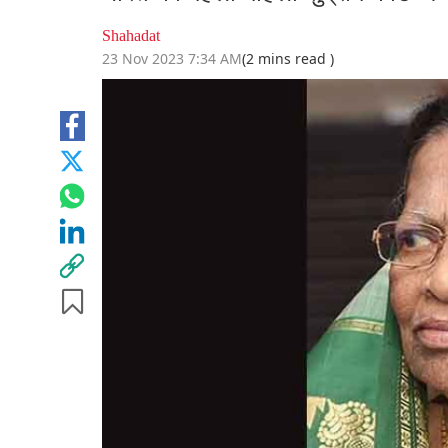
Shahadat
23 Nov 2023 7:34 AM
(2 mins read )