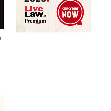
ा।
ा।