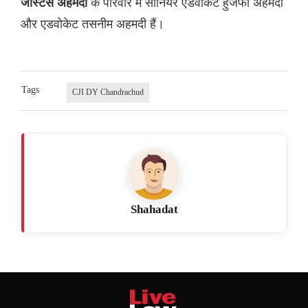
के परिवार में सीनियर एडवोकेट हुजेफा अहमदी
जस्टिस अहमदी
और एडवोकेट तसनीम अहमदी हैं।
Tags
CJI DY Chandrachud
Shahadat