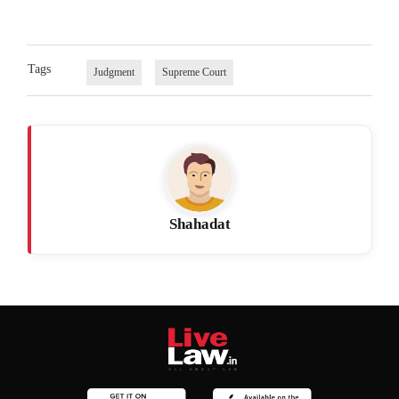
Tags
Judgment
Supreme Court
Shahadat