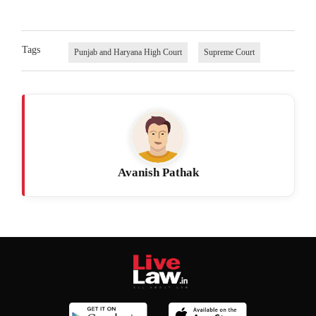
Tags
Punjab and Haryana High Court
Supreme Court
Avanish Pathak