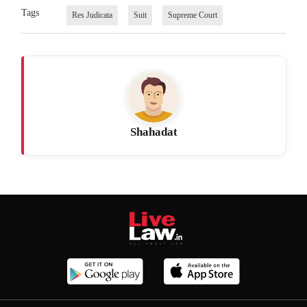
Tags
Res Judicata
Suit
Supreme Court
Shahadat