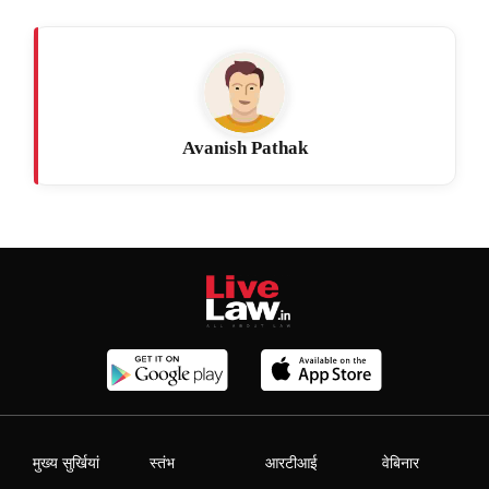
Avanish Pathak
मुख्य सुर्खियां
स्तंभ
आरटीआई
वेबिनार