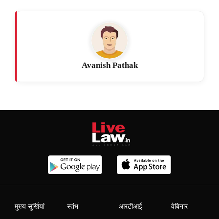
Avanish Pathak
मुख्य सुर्खियां
स्तंभ
आरटीआई
वेबिनार