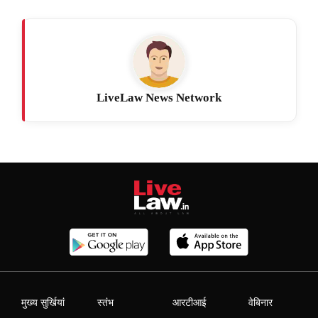
LiveLaw News Network
मुख्य सुर्खियां
स्तंभ
आरटीआई
वेबिनार