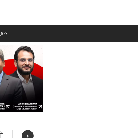
lish
ी