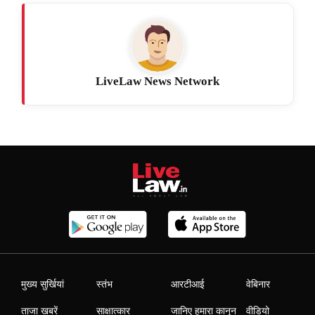
LiveLaw News Network
मुख्य सुर्खियां
स्तंभ
आरटीआई
वेबिनार
ताजा खबरें
साक्षात्कार
जानिए हमारा कानून
वीडियो