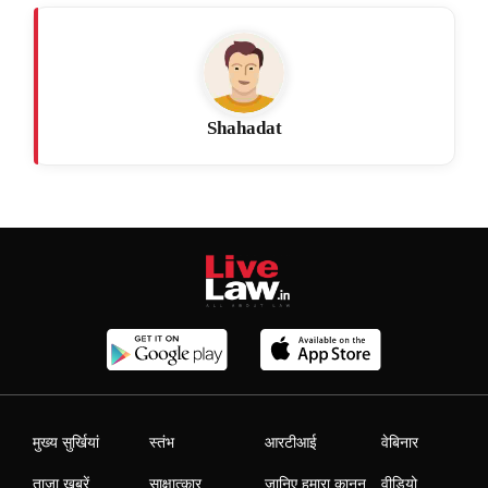
Shahadat
मुख्य सुर्खियां
स्तंभ
आरटीआई
वेबिनार
ताजा खबरें
साक्षात्कार
जानिए हमारा कानून
वीडियो