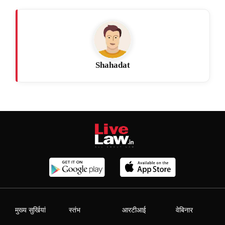
Shahadat
मुख्य सुर्खियां
स्तंभ
आरटीआई
वेबिनार