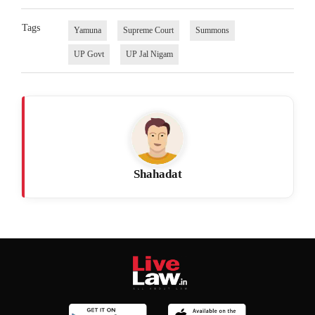
Tags
Yamuna
Supreme Court
Summons
UP Govt
UP Jal Nigam
Shahadat