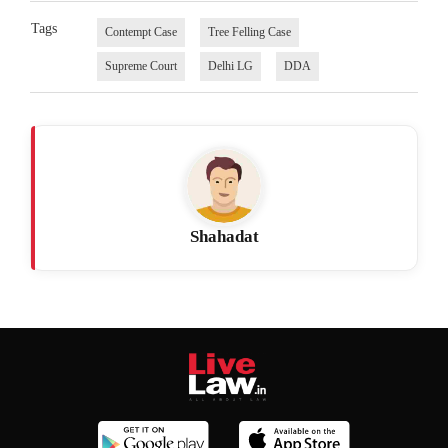
Tags
Contempt Case
Tree Felling Case
Supreme Court
Delhi LG
DDA
Shahadat