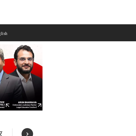
lish
र