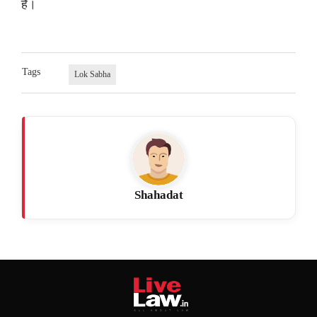
है।
Tags
Lok Sabha
Shahadat