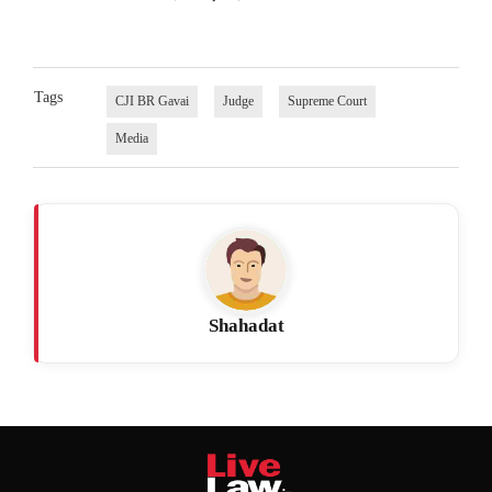
Tags
CJI BR Gavai
Judge
Supreme Court
Media
Shahadat