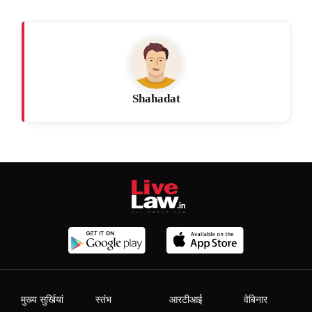
Shahadat
मुख्य सुर्खियां
स्तंभ
आरटीआई
वेबिनार