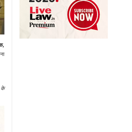
यक,
ाना
 के