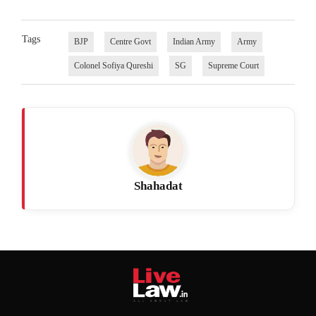
Tags
BJP
Centre Govt
Indian Army
Army
Colonel Sofiya Qureshi
SG
Supreme Court
Shahadat