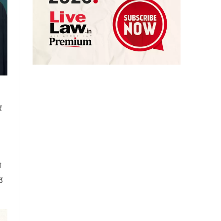
र
े
ठ