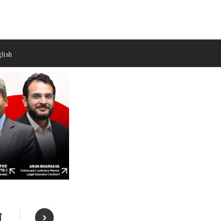
lish
े