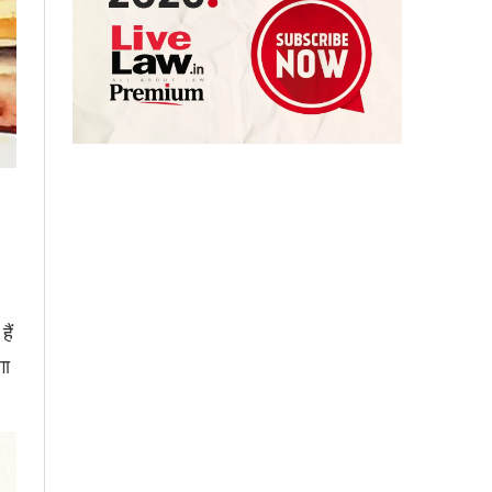
ैं
गा