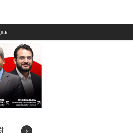
lish
की