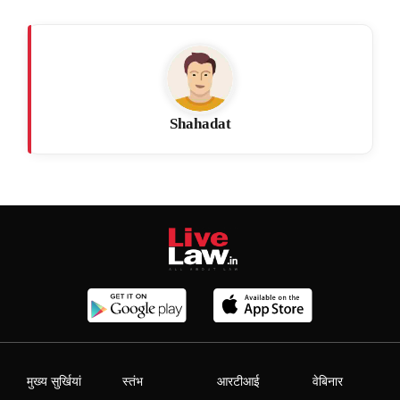
Shahadat
मुख्य सुर्खियां
स्तंभ
आरटीआई
वेबिनार