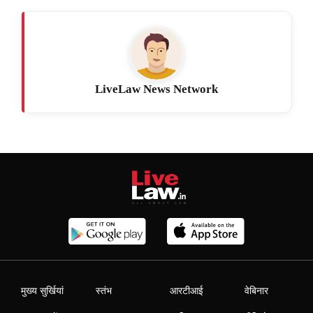
LiveLaw News Network
मुख्य सुर्खियां
स्तंभ
आरटीआई
वेबिनार