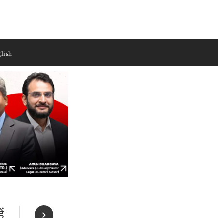
lish
ं