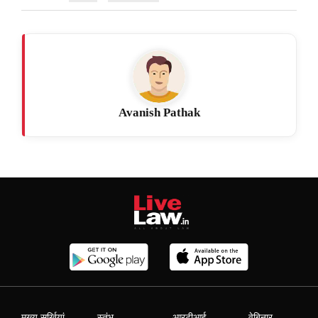
Avanish Pathak
मुख्य सुर्खियां
स्तंभ
आरटीआई
वेबिनार