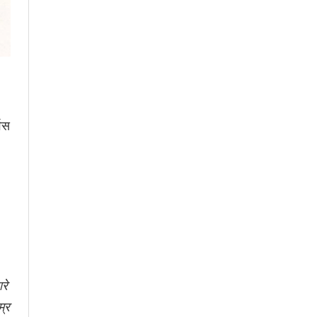
विस
रे
म्र