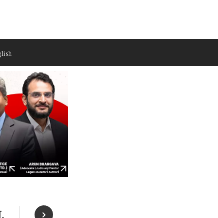
lish
ा,