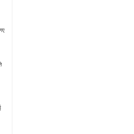
 गए
े
ई