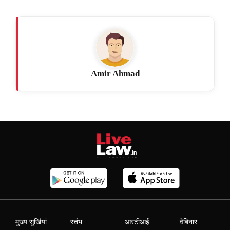
Amir Ahmad
मुख्य सुर्खियां
स्तंभ
आरटीआई
वेबिनार