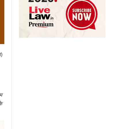
न)
यम
के