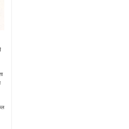
ं
ता
े
एकल