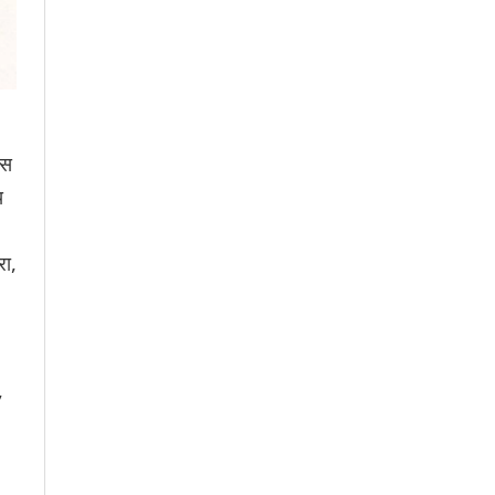
ास
य
रा,
,