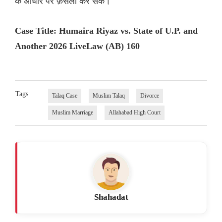
के आधार पर फ़ैसला कर सके।
Case Title: Humaira Riyaz vs. State of U.P. and
Another 2026 LiveLaw (AB) 160
Tags
Talaq Case
Muslim Talaq
Divorce
Muslim Marriage
Allahabad High Court
Shahadat