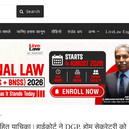
Search
ा मामले
जानिए हमारा कानून
वीडियो
राउंड अप
अन्य
LiveLaw Eng
..
जनहित याचिका | हाईकोर्ट ने DGP, होम सेक्रेटरी को