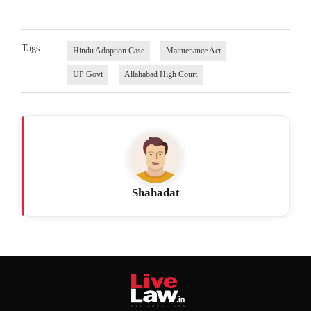
Tags
Hindu Adoption Case
Maintenance Act
UP Govt
Allahabad High Court
Shahadat