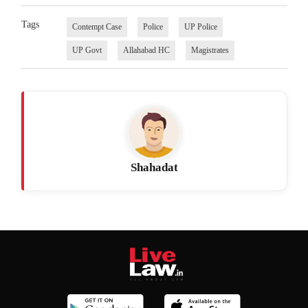
Tags
Contempt Case
Police
UP Police
UP Govt
Allahabad HC
Magistrates
Shahadat