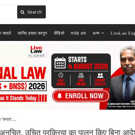
Search
ा मामले
जानिए हमारा कानून
वीडियो
राउंड अप
अन्य
LiveLaw Eng
े 'फरार'...
पणी अनुचित, उचित प्रक्रिया का पालन किए बिना आद