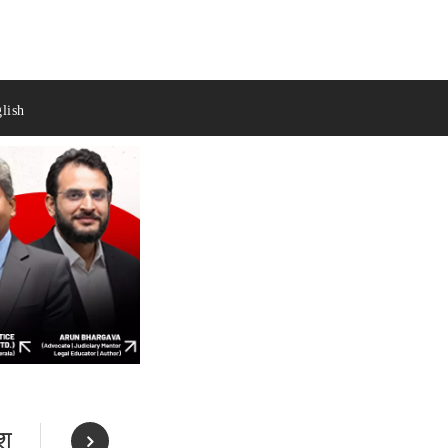
lish
ेश