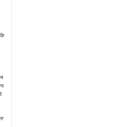
 कि
ंच
्य
ो
ना