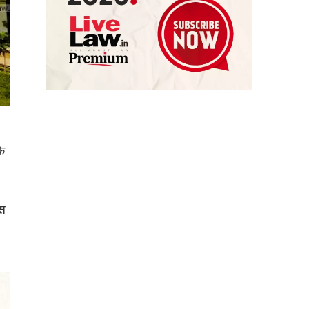
के
िस