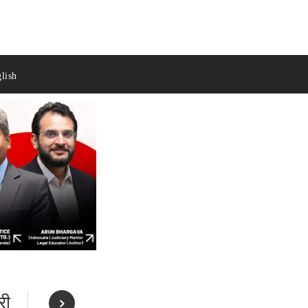
lish
री