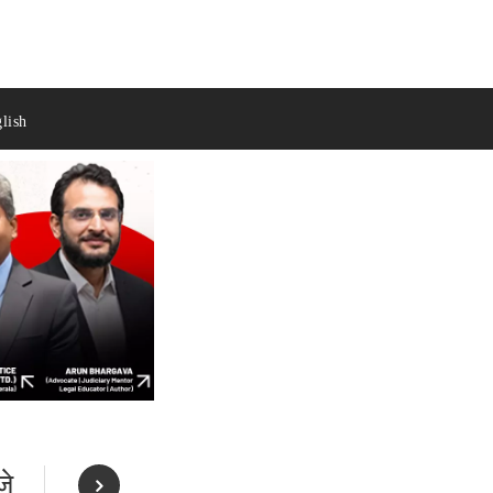
lish
जे