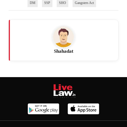
DM
SSP
SHO
Gangsters Act
Shahadat