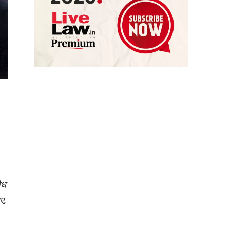
ैध
ए,