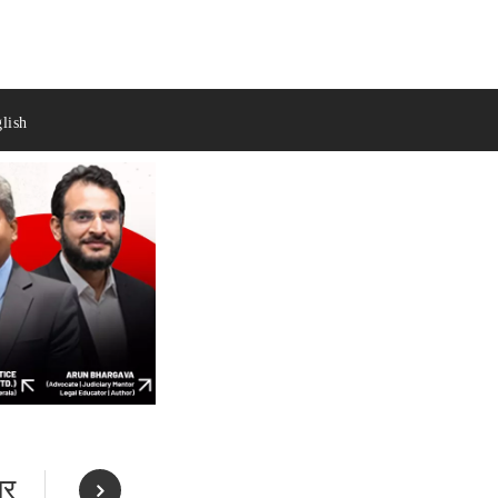
lish
पर