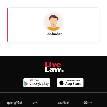
Shahadat
मुख्य सुर्खियां
स्तंभ
आरटीआई
वेबिनार