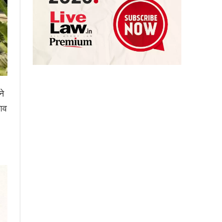
ने
शिव