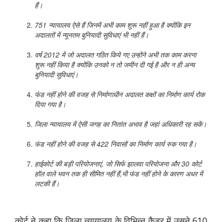
हैं।
751
न्यायालय
ऐसे
हैं
जिनमें
अभी
काम
शुरू
नहीं
हुआ
है
क्योंकि
इन
अदालतों
में
न्यूनतम
बुनियादी
सुविधाएं
भी
नहीं
हैं।
वर्ष
2012
में
जो
अदालत
गठित
किये
गए
उन्होंने
अभी
तक
काम
करना
शुरू
नहीं
किया
है
क्योंकि
उनको
न
तो
जमीन
दी
गई
है
और
न
ही
अन्य
बुनियादी
सुविधाएं।
फंड
नहीं
होने
की
वजह
से
निर्माणाधीन
अदालत
कक्षों
का
निर्माण
कार्य
रोक
दिया
गया
है।
जिला
न्यायालय
में
ऐसी
जगह
का
नितांत
अभाव
है
जहां
अधिकारी
रह
सकें।
फंड
नहीं
होने
की
वजह
से
422
निवासों
का
निर्माण
कार्य
रुक
गया
है।
हाईकोर्ट
की
बड़ी
परियोजनाएं,
जो
सिर्फ
झालवा
परियोजना
और
30
कोर्ट
हॉल
वाले
भवन
तक
ही
सीमित
नहीं
हैं,
भी
फंड
नहीं
होने
के
कारण
अधर
में
लटकी
हैं।
कोर्ट ने कहा कि जिला न्यायालय के विभिन्न कैडर में उसने 610