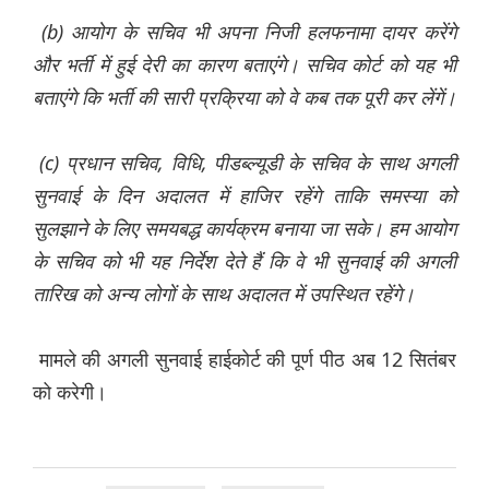
(b)
आयोग
के
सचिव
भी
अपना
निजी
हलफनामा
दायर
करेंगे
और
भर्ती
में
हुई
देरी
का
कारण
बताएंगे।
सचिव
कोर्ट
को
यह
भी
बताएंगे
कि
भर्ती
की
सारी
प्रक्रिया
को
वे
कब
तक
पूरी
कर
लेंगें।
(c)
प्रधान
सचिव,
विधि,
पीडब्ल्यूडी
के
सचिव
के
साथ
अगली
सुनवाई
के
दिन
अदालत
में
हाजिर
रहेंगे
ताकि
समस्या
को
सुलझाने
के
लिए
समयबद्ध
कार्यक्रम
बनाया
जा
सके।
हम
आयोग
के
सचिव
को
भी
यह
निर्देश
देते
हैं
कि
वे
भी
सुनवाई
की
अगली
तारिख
को
अन्य
लोगों
के
साथ
अदालत
में
उपस्थित
रहेंगे।
मामले की अगली सुनवाई हाईकोर्ट की पूर्ण पीठ अब 12 सितंबर
को करेगी।